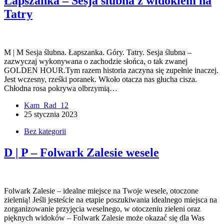
Łapszanka – Sesja ślubna z widokiem na
Tatry
M | M Sesja ślubna. Łapszanka. Góry. Tatry. Sesja ślubna –
zazwyczaj wykonywana o zachodzie słońca, o tak zwanej
GOLDEN HOUR.Tym razem historia zaczyna się zupełnie inaczej.
Jest wczesny, rześki poranek. Wkoło otacza nas głucha cisza.
Chłodna rosa pokrywa olbrzymią…
Kam_Rad_12
25 stycznia 2023
Bez kategorii
D | P – Folwark Zalesie wesele
Folwark Zalesie – idealne miejsce na Twoje wesele, otoczone
zielenią! Jeśli jesteście na etapie poszukiwania idealnego miejsca na
zorganizowanie przyjęcia weselnego, w otoczeniu zieleni oraz
pięknych widoków – Folwark Zalesie może okazać się dla Was